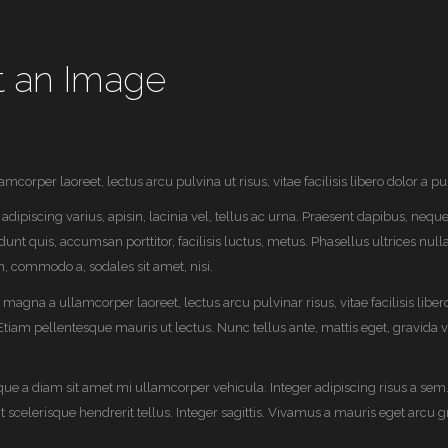
t an Image
orper laoreet, lectus arcu pulvina ut risus, vitae facilisis libero dolor a pur
adipiscing varius, apisin, lacinia vel, tellus ac urna. Praesent dapibus, neq
nt quis, accumsan porttitor, facilisis luctus, metus. Phasellus ultrices nul
, commodo a, sodales sit amet, nisi.
magna a ullamcorper laoreet, lectus arcu pulvinar risus, vitae facilisis libero
 Etiam pellentesque mauris ut lectus. Nunc tellus ante, mattis eget, gravida vita
ue a diam sit amet mi ullamcorper vehicula. Integer adipiscing risus a se
scelerisque hendrerit tellus. Integer sagittis. Vivamus a mauris eget arcu g