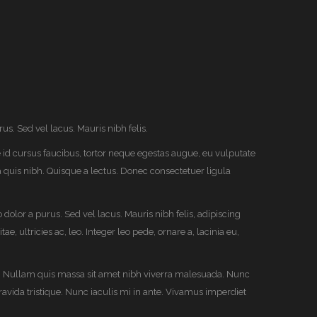
us. Sed vel lacus. Mauris nibh felis.
ue id cursus faucibus, tortor neque egestas augue, eu vulputate
la quis nibh. Quisque a lectus. Donec consectetuer ligula
 dolor a purus. Sed vel lacus. Mauris nibh felis, adipiscing
e, ultricies ac, leo. Integer leo pede, ornare a, lacinia eu,
m. Nullam quis massa sit amet nibh viverra malesuada. Nunc
ravida tristique. Nunc iaculis mi in ante. Vivamus imperdiet