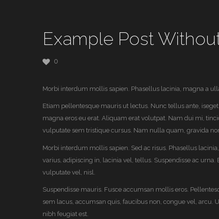
Example Post Withou
0
Morbi interdum mollis sapien. Phasellus lacinia, magna a ullamc
Etiam pellentesque mauris ut lectus. Nunc tellus ante, iseget 
magna eros eu erat. Aliquam erat volutpat. Nam dui mi, tincidu
vulputate sem tristique cursus. Nam nulla quam, gravida non
Morbi interdum mollis sapien. Sed ac risus. Phasellus lacinia, 
varius, adipiscing in, lacinia vel, tellus. Suspendisse ac urna.
vulputate vel, nisl.
Suspendisse mauris. Fusce accumsan mollis eros. Pellentesq
sem lacus, accumsan quis, faucibus non, congue vel, arcu. Ut 
nibh feugiat est.